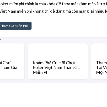
oker miễn phí chính là chìa khóa để thỏa mãn đam mê và trở t
Việt Nam miễn phí không chỉ dễ dàng mà còn mang lại nhiều lợ
 Tham Gia Miễn Phí
N
i Chơi
Khám Phá Cơ Hội Chơi
Tham 
 Tham Gia
Poker Việt Nam Tham Gia
Tại V
Miễn Phí
Mọi 