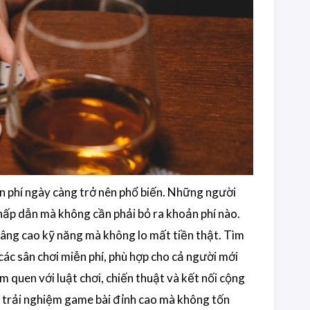
n phí ngày càng trở nên phổ biến. Những người
hấp dẫn mà không cần phải bỏ ra khoản phí nào.
nâng cao kỹ năng mà không lo mất tiền thật. Tìm
ác sân chơi miễn phí, phù hợp cho cả người mới
 quen với luật chơi, chiến thuật và kết nối cộng
 trải nghiệm game bài đỉnh cao mà không tốn