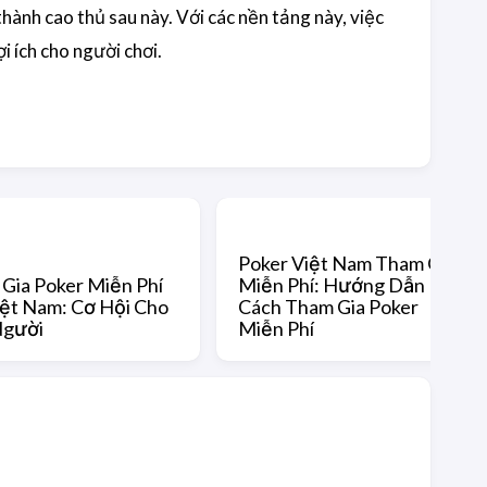
hành cao thủ sau này. Với các nền tảng này, việc
i ích cho người chơi.
Poker Việt Nam Tham Gia
Gia Poker Miễn Phí
Miễn Phí: Hướng Dẫn
iệt Nam: Cơ Hội Cho
Cách Tham Gia Poker
Người
Miễn Phí