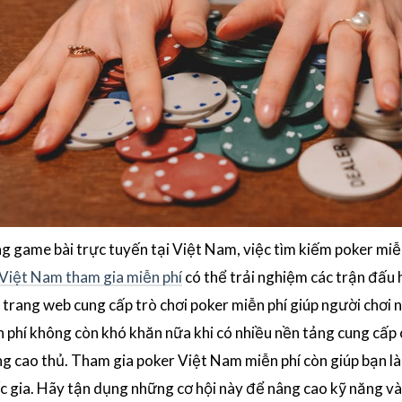
 game bài trực tuyến tại Việt Nam, việc tìm kiếm poker miễ
Việt Nam tham gia miễn phí
có thể trải nghiệm các trận đấu 
 trang web cung cấp trò chơi poker miễn phí giúp người chơi 
 phí không còn khó khăn nữa khi có nhiều nền tảng cung cấp c
g cao thủ. Tham gia poker Việt Nam miễn phí còn giúp bạn làm
 gia. Hãy tận dụng những cơ hội này để nâng cao kỹ năng và