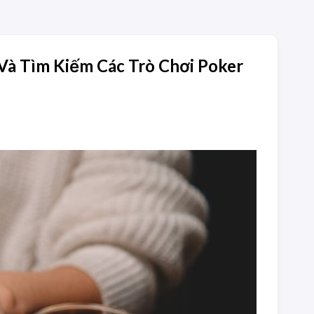
Và Tìm Kiếm Các Trò Chơi Poker