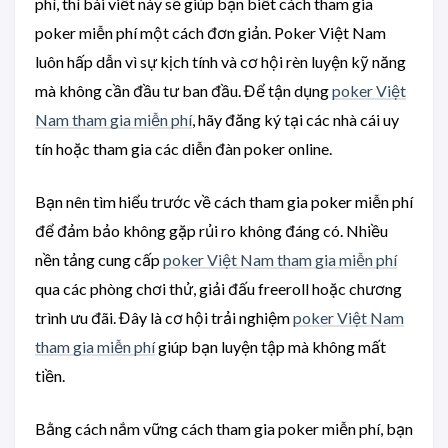
phí, thì bài viết này sẽ giúp bạn biết cách tham gia
poker miễn phí một cách đơn giản. Poker Việt Nam
luôn hấp dẫn vì sự kịch tính và cơ hội rèn luyện kỹ năng
mà không cần đầu tư ban đầu. Để tận dụng
poker Việt
Nam tham gia miễn phí
, hãy đăng ký tại các nhà cái uy
tín hoặc tham gia các diễn đàn poker online.
Bạn nên tìm hiểu trước về cách tham gia poker miễn phí
để đảm bảo không gặp rủi ro không đáng có. Nhiều
nền tảng cung cấp
poker Việt Nam tham gia miễn phí
qua các phòng chơi thử, giải đấu freeroll hoặc chương
trình ưu đãi. Đây là cơ hội trải nghiệm
poker Việt Nam
tham gia miễn phí
giúp bạn luyện tập mà không mất
tiền.
Bằng cách nắm vững cách tham gia poker miễn phí, bạn