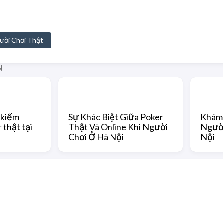
ười Chơi Thật
N
 kiếm
Sự Khác Biệt Giữa Poker
Khám
 thật tại
Thật Và Online Khi Người
Người
Chơi Ở Hà Nội
Nội