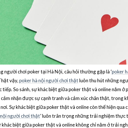
 người chơi poker tại Hà Nội, câu hỏi thường gặp là ‘
poker h
 Thật vậy,
poker hà nội người chơi thật
luôn thu hút những ng
c tiếp. So sánh, sự khác biệt giữa poker thật và online nằm ở
 cảm nhận được sự cạnh tranh và cảm xúc chân thật, trong khi
 nơi. Sự khác biệt giữa poker thật và online còn thể hiện qua 
nội người chơi thật
’ luôn trân trọng những trải nghiệm thực t
 khác biệt giữa poker thật và online không chỉ nằm ở trải n