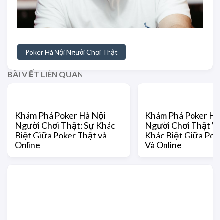
Poker Hà Nội Người Chơi Thật
BÀI VIẾT LIÊN QUAN
Khám Phá Poker Hà Nội
Khám Phá Poker Hà
Người Chơi Thật: Sự Khác
Người Chơi Thật V
Biệt Giữa Poker Thật và
Khác Biệt Giữa Pok
Online
Và Online