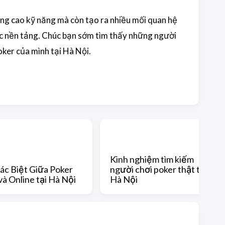
âng cao kỹ năng mà còn tạo ra nhiều mối quan hệ
các nền tảng. Chúc bạn sớm tìm thấy những người
ker của mình tại Hà Nội.
Kinh nghiệm tìm kiếm
ác Biệt Giữa Poker
người chơi poker thật tại
và Online tại Hà Nội
Hà Nội