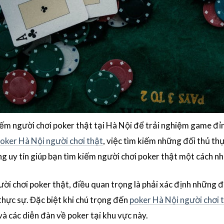
ếm người chơi poker thật tại Hà Nội để trải nghiệm game đỉ
oker Hà Nội người chơi thật
, việc tìm kiếm những đối thủ th
ng uy tín giúp bạn tìm kiếm người chơi poker thật một cách n
ười chơi poker thật, điều quan trọng là phải xác định những đ
 thực sự. Đặc biệt khi chú trọng đến
poker Hà Nội người chơi 
và các diễn đàn về poker tại khu vực này.