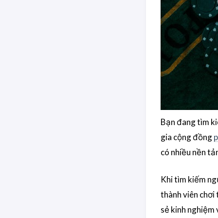
Bạn đang tìm ki
gia cộng đồng
p
có nhiều nền tả
Khi tìm kiếm ng
thành viên chơi
sẻ kinh nghiệm 