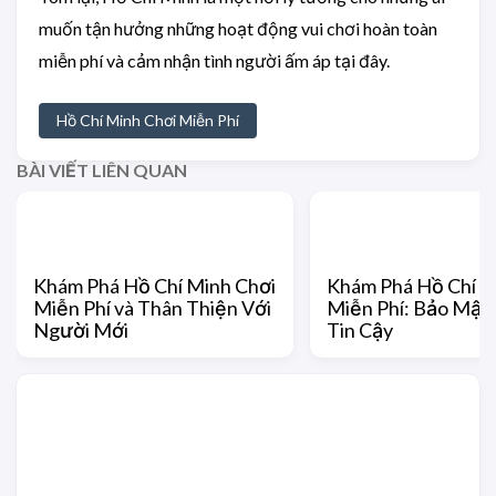
muốn tận hưởng những hoạt động vui chơi hoàn toàn
miễn phí và cảm nhận tình người ấm áp tại đây.
Hồ Chí Minh Chơi Miễn Phí
BÀI VIẾT LIÊN QUAN
Khám Phá Hồ Chí Minh Chơi
Khám Phá Hồ Chí M
Miễn Phí và Thân Thiện Với
Miễn Phí: Bảo Mật
Người Mới
Tin Cậy