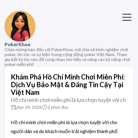
PokerKhoe
Chào mừng bạn đến với PokerKhoe, nơi chia sẻ kinh nghiệm chơi
poker, tin tức và sự kiện trong cộng đồng poker Việt Nam. Tham
gia bất kỳ lúc nào để cùng nhau tìm hiểu và nâng cao kỹ năng chơi
poker miễn phí!
Khám Phá Hồ Chí Minh Chơi Miễn Phí:
Dịch Vụ Bảo Mật & Đáng Tin Cậy Tại
Việt Nam
Hồ chí minh chơi miễn phí là lựa chọn tuyệt vời ch
Apr 24, 2026
2 phút đọc
Hồ chí minh chơi miễn phí là lựa chọn tuyệt vời cho
người dân và du khách muốn trải nghiệm thành phố