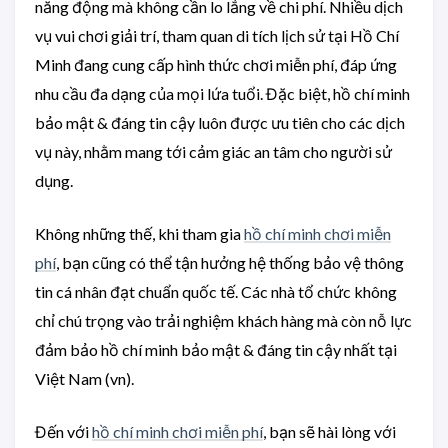
năng động mà không cần lo lắng về chi phí. Nhiều dịch
vụ vui chơi giải trí, tham quan di tích lịch sử tại Hồ Chí
Minh đang cung cấp hình thức chơi miễn phí, đáp ứng
nhu cầu đa dạng của mọi lứa tuổi. Đặc biệt, hồ chí minh
bảo mật & đáng tin cậy luôn được ưu tiên cho các dịch
vụ này, nhằm mang tới cảm giác an tâm cho người sử
dụng.
Không những thế, khi tham gia
hồ chí minh chơi miễn
phí
, bạn cũng có thể tận hưởng hệ thống bảo vệ thông
tin cá nhân đạt chuẩn quốc tế. Các nhà tổ chức không
chỉ chú trọng vào trải nghiệm khách hàng mà còn nỗ lực
đảm bảo hồ chí minh bảo mật & đáng tin cậy nhất tại
Việt Nam (vn).
Đến với
hồ chí minh chơi miễn phí
, bạn sẽ hài lòng với