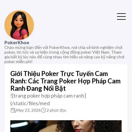
PokerKhoe
Chào mừng bạn đến với PokerKhoe, nơi chia sẻ kinh nghiệm chơi
poker, tin tức và sự kiện trong cộng đồng poker Việt Nam. Tham
gia bất kỳ lúc nào để cùng nhau tìm hiểu và nâng cao kỹ năng chơi
poker miễn phí!
Giới Thiệu Poker Trực Tuyến Cam
Ranh: Các Trang Poker Hợp Pháp Cam
Ranh Đang Nổi Bật
![trang poker hợp pháp cam ranh]
(/static/files/med
May 23, 2026
2 phút đọc