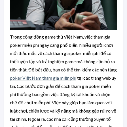
Trong cộng đồng game thủ Việt Nam, việc tham gia
poker miễn phí ngày càng phổ biến. Nhiều người chơi
mới thắc mắc về cách tham gia poker miễn phí để có
thể luyện tập và trải nghiệm game mà không cần bỏ ra
tiền thật. Để bắt đầu, bạn có thể tìm kiếm các nền tảng
poker Việt Nam tham gia miễn phí
tại các trang web uy
tín. Các bước đơn giản để cách tham gia poker miễn
phí thường bao gồm việc đăng ký tài khoản và chọn
chế độ chơi miễn phí. Việc này giúp bạn làm quen với
luật chơi, chiến lược và kỹ năng mà không gặp rủi ro về
tài chính. Ngoài ra, các nhà cái cũng thường xuyên tổ