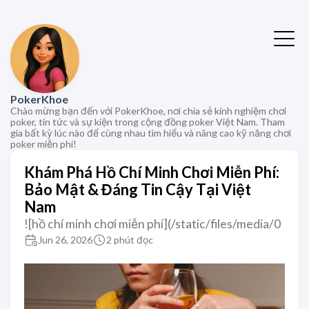
PokerKhoe
Chào mừng bạn đến với PokerKhoe, nơi chia sẻ kinh nghiệm chơi
poker, tin tức và sự kiện trong cộng đồng poker Việt Nam. Tham
gia bất kỳ lúc nào để cùng nhau tìm hiểu và nâng cao kỹ năng chơi
poker miễn phí!
Khám Phá Hồ Chí Minh Chơi Miễn Phí:
Bảo Mật & Đáng Tin Cậy Tại Việt
Nam
![hồ chí minh chơi miễn phí](/static/files/media/0
Jun 26, 2026
2 phút đọc